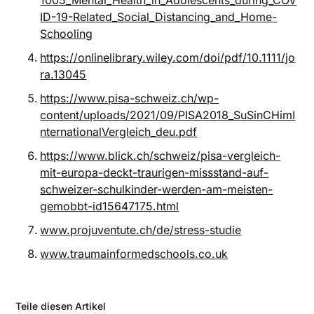
1005_Mental_Health_in_Adolescents_during_COV
ID-19-Related_Social_Distancing_and_Home-
Schooling
https://onlinelibrary.wiley.com/doi/pdf/10.1111/jo
ra.13045
https://www.pisa-schweiz.ch/wp-
content/uploads/2021/09/PISA2018_SuSinCHimI
nternationalVergleich_deu.pdf
https://www.blick.ch/schweiz/pisa-vergleich-
mit-europa-deckt-traurigen-missstand-auf-
schweizer-schulkinder-werden-am-meisten-
gemobbt-id15647175.html
www.projuventute.ch/de/stress-studie
www.traumainformedschools.co.uk
Teile diesen Artikel