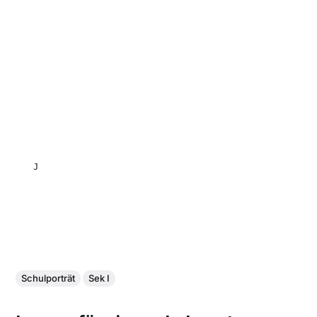
JANA TAINA BIDAUT
Schulporträt
Sek I