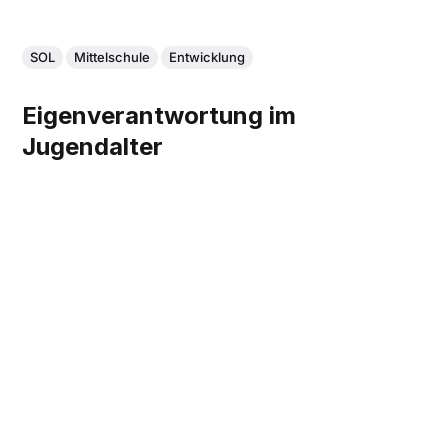
SOL
Mittelschule
Entwicklung
Eigenverantwortung im
Jugendalter
Die Atelierschule Zürich führte das selbstorganisierten
Lernen ein und evaluierte den Erfolg.